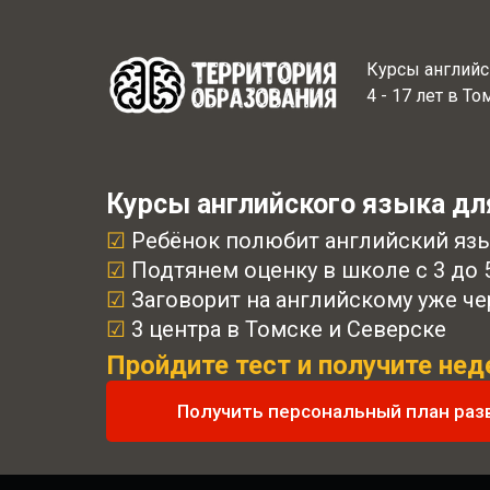
Курсы английс
4 - 17 лет в Т
Курсы английского языка для
☑
Ребёнок полюбит английский язык
☑
Подтянем оценку в школе с 3 до 
☑
Заговорит на английскому уже че
☑
3 центра в Томске и Северске
Пройдите тест и получите не
Получить персональный план раз